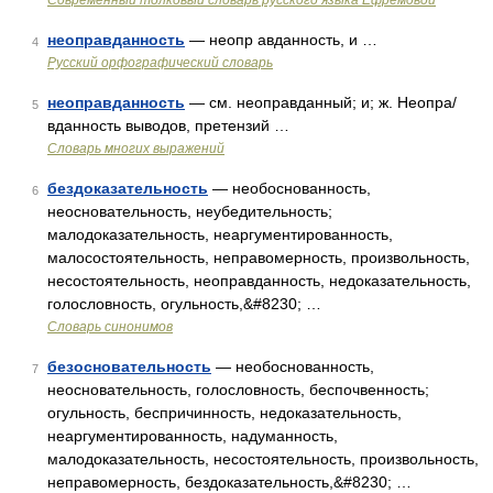
Современный толковый словарь русского языка Ефремовой
неоправданность
— неопр авданность, и …
4
Русский орфографический словарь
неоправданность
— см. неоправданный; и; ж. Неопра/
5
вданность выводов, претензий …
Словарь многих выражений
бездоказательность
— необоснованность,
6
неосновательность, неубедительность;
малодоказательность, неаргументированность,
малосостоятельность, неправомерность, произвольность,
несостоятельность, неоправданность, недоказательность,
голословность, огульность,&#8230; …
Словарь синонимов
безосновательность
— необоснованность,
7
неосновательность, голословность, беспочвенность;
огульность, беспричинность, недоказательность,
неаргументированность, надуманность,
малодоказательность, несостоятельность, произвольность,
неправомерность, бездоказательность,&#8230; …